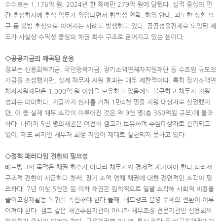
수수료는 1,176억 원, 2024년 한 해에만 279억 원에 달했다. 실적 중심의 민
간 추심회사에 추심 업무가 위임되면서 협박성 연락, 허위 안내, 과도한 상환 요
구 등 불법 추심으로 이어지는 사례도 발생하고 있다. 공공성을전제로 도입된 제
도가 사실상 수익성 중심의 채권 회수 구조로 굳어지고 있는 셈이다.
◇공공기금의 왜곡된 운용
정부는 신용회복기금, 국민행복기금, 장기소액연체자지원재단 등 수조원 규모의
기금을 조성했지만, 실제 채무자 지원 효과는 매우 제한적이다. 특히 장기소액연
체자지원재단은 1,000억 원 이상을 보유하고 있음에도 불구하고 채무자 지원
성과는 미미하다. 지금까지 심사를 거쳐 1만4천 명을 지원 대상자로 선정했지
만, 이 중 실제 채무 소각이 이루어진 것은 약 9천 명(총 360억원 규모)에 불과
하다. 나머지 5천 명의채권은 여전히 캠코가 보유하며 추심대상자로 관리되고
있어, 제도 취지인 채무자 회생 지원이 제대로 실현되지 못하고 있다.
◇정책 패러다임 전환의 필요성
배드뱅크의 목적은 채권 회수가 아니라 채무자의 경제적 재기여야 한다.따라서
구조적 전환이 시급하다.첫째, 장기 소액 연체 채권에 대한 전면적인 소각이 필
요하다. 7년 이상,5천만 원 이하 채권은 원칙적으로 일괄 소각해 사회적 비용을
줄이고경제활동 복귀를 촉진해야 한다.둘째, 배드뱅크 운영 주체의 전환이 이루
어져야 한다. 캠코 같은 채권추심기관이 아니라 채무조정 전문기관인 신용회복