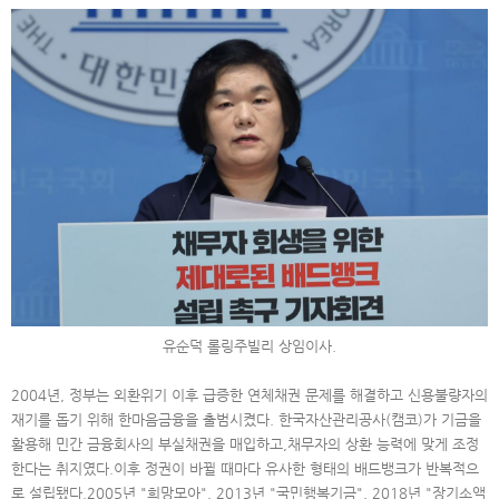
유순덕 롤링주빌리 상임이사.
2004년, 정부는 외환위기 이후 급증한 연체채권 문제를 해결하고 신용불량자의
재기를 돕기 위해 한마음금융을 출범시켰다. 한국자산관리공사(캠코)가 기금을
활용해 민간 금융회사의 부실채권을 매입하고,채무자의 상환 능력에 맞게 조정
한다는 취지였다.이후 정권이 바뀔 때마다 유사한 형태의 배드뱅크가 반복적으
로 설립됐다.2005년 "희망모아", 2013년 "국민행복기금", 2018년 "장기소액