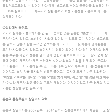
위원회가 중심이 되어야 한다. 금융채권뿐 아니라 통신·렌탈 등 비금융채권까지
통합적으로조정할 수 있어야 한다.셋째, 배드뱅크 본연의 공공성을 회복해야 한
다. 회수 실적이 아니라 채무자의 상환 능력과 회생 가능성을 기준으로 제도를
설계해야 한다.
◇탕감에서 복귀로
과거의 실패를 되풀이해서는 안 된다. 중요한 것은 단순한 "탕감"이 아니라, 채
무자가 다시 일하고, 소비하며, 사회에 참여할 수 있도록 돕는 것이다. 배드뱅크
는 일하지 않는 사람을 무조건 면책하는 제도가 아니라, 빚 때문에 경제활동을
포기한 사람을 다시 일터로 복귀시키는 정책이 되어야 한다.장기 연체자의 경제
활동 복귀는 개인의 생존을 넘어 경제 전반의 활력으로 이어진다. 장기 연체 상
태에 머물던 채무자가 채무 부담에서 벗어나 회복의 기회를 얻게 되면, 근로와
소비 활동이 다시 가능해질 수 있다.이는 내수 진작과 세수 확대라는 선순환으로
이어지고, 복지 지출 등사회적 비용은 줄어드는 동시에 조세 기반은 강화된다.
“회생을 가로막는 배드뱅크”라는 오명을 벗기 위해, 지금 필요한 것은 채권 회수
가 아니라 채무자 회생 중심의 구조적 개혁이다. 이것이야말로 한국 경제의 지속
가능한 성장을 위한 필수 과제다.
유순덕 롤링주빌리 상임이사 약력
유순덕 상임이사는 2007년부터 2014년까지 신용정보회사에서 채권관리 및 상